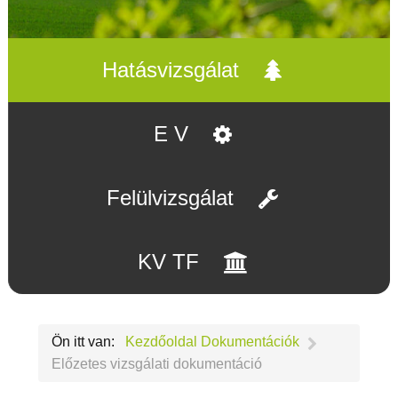
Hatásvizsgálat
E V
Felülvizsgálat
KV TF
Ön itt van:
Kezdőoldal
Dokumentációk
Előzetes vizsgálati dokumentáció