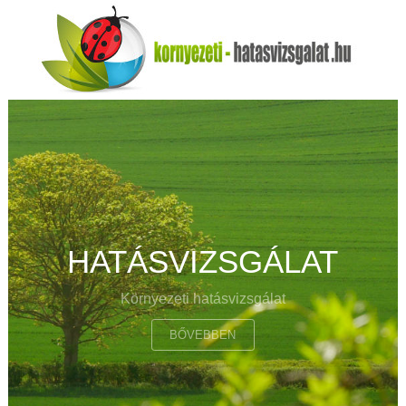
HATÁSVIZSGÁLAT
Környezeti hatásvizsgálat
BŐVEBBEN