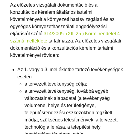
Az előzetes vizsgálati dokumentáció és a
konzultációs kérelem általános tartalmi
követelményeit a környezeti hatásvizsgálati és az
egységes környezethasználati engedélyezési
eljárásról szóló
314/2005. (XII. 25.) Korm. rendelet 4.
számú melléklete
tartalmazza. Az előzetes vizsgálati
dokumentáció és a konzultációs kérelem tartalmi
követelményei röviden:
Az 1. vagy a 3. mellékletbe tartozó tevékenységek
esetén
a tervezett tevékenység célja;
a tervezett tevékenység, továbbá egyéb
változatainak alapadatai (a tevékenység
volumene, helye és területigénye,
településrendezési eszközökben rögzített
módja, szükséges létesítmények, a tervezett
technológia leírása, a telepítési hely