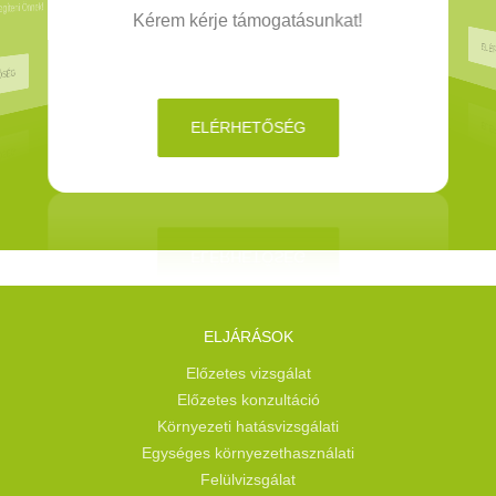
íteni Önnek!
Kérem kérje támogatásunkat!
ELÉ
ŐSÉG
ELÉRHETŐSÉG
ELJÁRÁSOK
Előzetes vizsgálat
Előzetes konzultáció
Környezeti hatásvizsgálati
Egységes környezethasználati
Felülvizsgálat