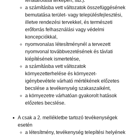
lehatárolása térképen, stb.):
a számításba vett változatok összefüggésének
bemutatása terület- vagy településfejlesztési,
illetve rendezési tervekkel, és természeti
erőforrás felhasználási vagy védelmi
koncepciókkal,
nyomvonalas létesítménynél a tervezett
nyomvonal továbbvezetésének és távlati
kiépítésének ismertetése,
a számításba vett változatok
környezetterhelése és környezet-
igénybevétele várható mértékének előzetes
becslése a tevékenység szakaszaiként,
a környezetre várhatóan gyakorolt hatások
előzetes becslése.
A csak a 2. mellékletbe tartozó tevékenységek
esetén
a létesítmény, tevékenység telepítési helyének