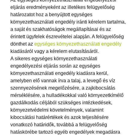
eljárás eredményeként az illetékes felügyelőség
határozatot hoz a benyújtott egységes
környezethasználati engedély iránti kérelem tartalma,
a saját és szakhatóságok megállapításai és az
érintett ügyfelek észrevételei alapján. A felügyelőség
dönthet az
egységes környezethasználati engedély
kiadásáról vagy a kérelem elutasításáról.
A sikeres egységes környezethasználati
engedélyezési eljárás során az egységes
környezethasználati engedély kiadásra kerül,
amelyben elő vannak írva a talaj, a levegő és víz
szennyezésének megelőzésére, a zajkibocsátás
mérséklésére, a hulladékokkal való környezetkímélő
gazdálkodás céljából szükséges intézkedések,
környezetvédelmi követelmények, valamint
kibocsátási határértékek és azok teljesítésére
vonatkozó határidők, továbbá a felügyelőség
hatáskörébe tartozó egyéb engedélyek megadásra