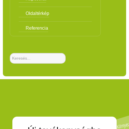
Oldaltérkép
Referencia
Kö
e