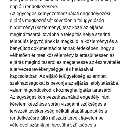
nap áll rendelkezésére.
Az egységes környezethasználati engedélyezési
eljárás megkezdését követően a felügyelőség
hirdetményt (közleményt) tesz közé az eljárás
megindításáról, továbbá a telepítés helye szerinti
település jegyzőjének is megküldi a közleményt és a
benyújtott dokumentációt annak érdekében, hogy a
vélhetően érintett közvélemény is értesülhessen az
eljárás megindításáról és megtehesse az észrevételét
a tervezett tevékenységgel és hatásaival
kapcsolatban. Az eljáró felügyelőség az érintett
szakhatóságokat is bevonja az eljárás lefolytatásába,
valamint gondoskodik közmeghallgatás tartásáról.
Az egységes környezethasználati engedély iránti
kérelem készítése során vizsgálni szükséges a
tervezett tevékenység nélküli alapállapotot és a
rendelkezésre álló műszaki tervek figyelembe
vételével számítani, becsülni szükséges a