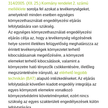
314/2005. (XII. 25.) Kormány rendelet 2. számú
melléklete
sorolja fel azokat a tevékenységeket,
amelyeknél minden esetben egységes
környezethasználati engedélyezési eljárás
lefolytatására van szükség.
Az egységes környezethasználati engedélyezési
eljárás célja az, hogy a tevékenység végzésének
helye szerint illetékes felügyelőség meghatározza az
érintett tevékenységek környezetet terhelő
kibocsátásainak megelőzésére, a környezeti
elemeket terhelő kibocsátások, valamint a
környezetre ható tényezők csökkentésére, illetőleg
megszüntetésére irányuló, az
elérhető legjobb
technikán (BAT)
alapuló intézkedéseket. Az eljárás
lefolytatását követően kiadott engedély integrálja az
egyes környezeti elemekre vonatkozó
környezetvédelmi követelményeket, ezért nincs
szükség az egyes szakterületi engedélyezések külön
lefolytatására.