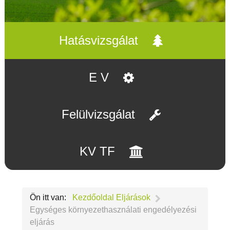
Hatásvizsgálat
E V
Felülvizsgálat
KV TF
Ön itt van:
Kezdőoldal
Eljárások
Egységes környezethasználati engedélyezési
eljárás