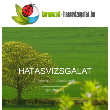
HATÁSVIZSGÁLAT
Környezeti hatásvizsgálat
BŐVEBBEN