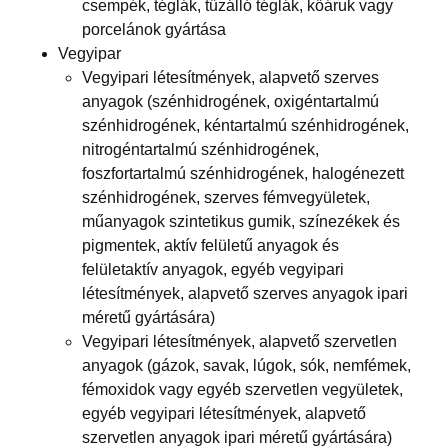
csempék, téglák, tűzálló téglák, kőáruk vagy
porcelánok gyártása
Vegyipar
Vegyipari létesítmények, alapvető szerves
anyagok (szénhidrogének, oxigéntartalmú
szénhidrogének, kéntartalmú szénhidrogének,
nitrogéntartalmú szénhidrogének,
foszfortartalmú szénhidrogének, halogénezett
szénhidrogének, szerves fémvegyületek,
műanyagok szintetikus gumik, színezékek és
pigmentek, aktív felületű anyagok és
felületaktív anyagok, egyéb vegyipari
létesítmények, alapvető szerves anyagok ipari
méretű gyártására)
Vegyipari létesítmények, alapvető szervetlen
anyagok (gázok, savak, lúgok, sók, nemfémek,
fémoxidok vagy egyéb szervetlen vegyületek,
egyéb vegyipari létesítmények, alapvető
szervetlen anyagok ipari méretű gyártására)