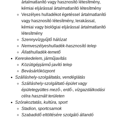
ártalmatlanító vagy hasznosító létesítmény,
kémiai eljárással ártalmatlanító létesítmény
Veszélyes hulladékot égetéssel ártalmatlanító
vagy hasznosító létesítmény, lerakással,
kémiai vagy biológiai eljárással ártalmatlanító
létesítmény
Szennyvízgyűjtő hálózat
Nemveszélyeshulladék-hasznosító telep
Állatihulladék-temető
Kereskedelem, járműjavítás
Közútigépjármű-javító telep
Bevásárlóközpont
Szálláshely-szolgáltatás, vendéglátás
Szálláshely-szolgáltató épület vagy
épületegyüttes mező-, erdő-, vízgazdálkodási
célra használt területen
Szórakoztatás, kultúra, sport
Stadion, sportcsarnok
Szabadidő eltöltésére szolgáló állandó