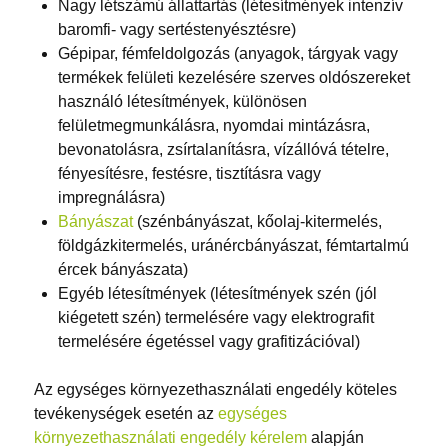
Nagy létszámú állattartás (létesítmények intenzív
baromfi- vagy sertéstenyésztésre)
Gépipar, fémfeldolgozás (anyagok, tárgyak vagy
termékek felületi kezelésére szerves oldószereket
használó létesítmények, különösen
felületmegmunkálásra, nyomdai mintázásra,
bevonatolásra, zsírtalanításra, vízállóvá tételre,
fényesítésre, festésre, tisztításra vagy
impregnálásra)
Bányászat
(szénbányászat, kőolaj-kitermelés,
földgázkitermelés, uránércbányászat, fémtartalmú
ércek bányászata)
Egyéb létesítmények (létesítmények szén (jól
kiégetett szén) termelésére vagy elektrografit
termelésére égetéssel vagy grafitizációval)
Az egységes környezethasználati engedély köteles
tevékenységek esetén az
egységes
környezethasználati engedély kérelem
alapján