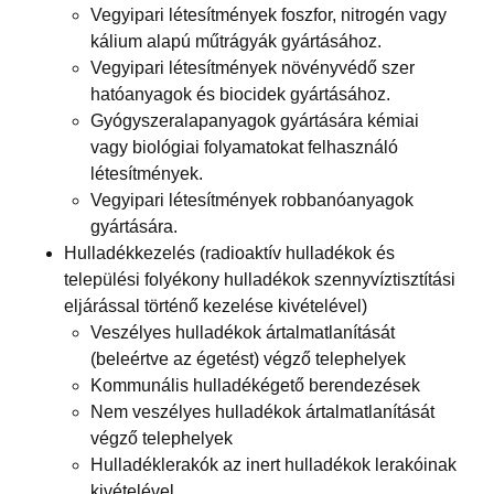
Vegyipari létesítmények foszfor, nitrogén vagy
kálium alapú műtrágyák gyártásához.
Vegyipari létesítmények növényvédő szer
hatóanyagok és biocidek gyártásához.
Gyógyszeralapanyagok gyártására kémiai
vagy biológiai folyamatokat felhasználó
létesítmények.
Vegyipari létesítmények robbanóanyagok
gyártására.
Hulladékkezelés (radioaktív hulladékok és
települési folyékony hulladékok szennyvíztisztítási
eljárással történő kezelése kivételével)
Veszélyes hulladékok ártalmatlanítását
(beleértve az égetést) végző telephelyek
Kommunális hulladékégető berendezések
Nem veszélyes hulladékok ártalmatlanítását
végző telephelyek
Hulladéklerakók az inert hulladékok lerakóinak
kivételével