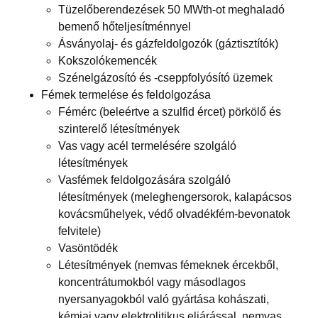
Tüzelőberendezések 50 MWth-ot meghaladó
bemenő hőteljesítménnyel
Ásványolaj- és gázfeldolgozók (gáztisztítók)
Kokszolókemencék
Szénelgázosító és -cseppfolyósító üzemek
Fémek termelése és feldolgozása
Fémérc (beleértve a szulfid ércet) pörkölő és
szinterelő létesítmények
Vas vagy acél termelésére szolgáló
létesítmények
Vasfémek feldolgozására szolgáló
létesítmények (meleghengersorok, kalapácsos
kovácsműhelyek, védő olvadékfém-bevonatok
felvitele)
Vasöntödék
Létesítmények (nemvas fémeknek ércekből,
koncentrátumokból vagy másodlagos
nyersanyagokból való gyártása kohászati,
kémiai vagy elektrolitikus eljárással, nemvas