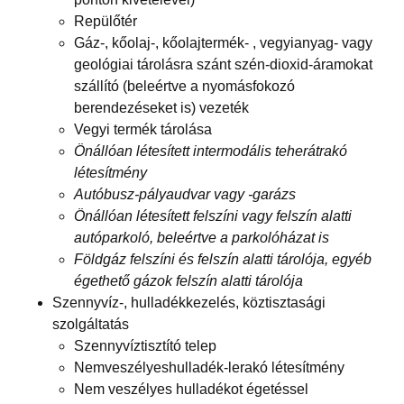
Repülőtér
Gáz-, kőolaj-, kőolajtermék- , vegyianyag- vagy
geológiai tárolásra szánt szén-dioxid-áramokat
szállító (beleértve a nyomásfokozó
berendezéseket is) vezeték
Vegyi termék tárolása
Önállóan létesített intermodális teherátrakó
létesítmény
Autóbusz-pályaudvar vagy -garázs
Önállóan létesített felszíni vagy felszín alatti
autóparkoló, beleértve a parkolóházat is
Földgáz felszíni és felszín alatti tárolója, egyéb
égethető gázok felszín alatti tárolója
Szennyvíz-, hulladékkezelés, köztisztasági
szolgáltatás
Szennyvíztisztító telep
Nemveszélyeshulladék-lerakó létesítmény
Nem veszélyes hulladékot égetéssel