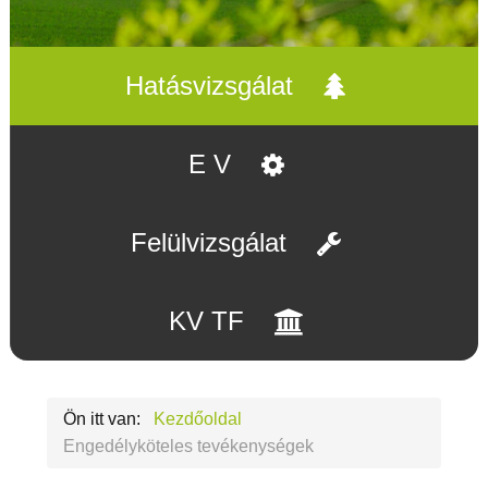
Hatásvizsgálat
E V
Felülvizsgálat
KV TF
Ön itt van:
Kezdőoldal
Engedélyköteles tevékenységek