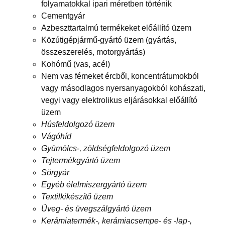
folyamatokkal ipari méretben történik
Cementgyár
Azbeszttartalmú termékeket előállító üzem
Közútigépjármű-gyártó üzem (gyártás,
összeszerelés, motorgyártás)
Kohómű (vas, acél)
Nem vas fémeket ércből, koncentrátumokból
vagy másodlagos nyersanyagokból kohászati,
vegyi vagy elektrolikus eljárásokkal előállító
üzem
Húsfeldolgozó üzem
Vágóhíd
Gyümölcs-, zöldségfeldolgozó üzem
Tejtermékgyártó üzem
Sörgyár
Egyéb élelmiszergyártó üzem
Textilkikészítő üzem
Üveg- és üvegszálgyártó üzem
Kerámiatermék-, kerámiacsempe- és -lap-,