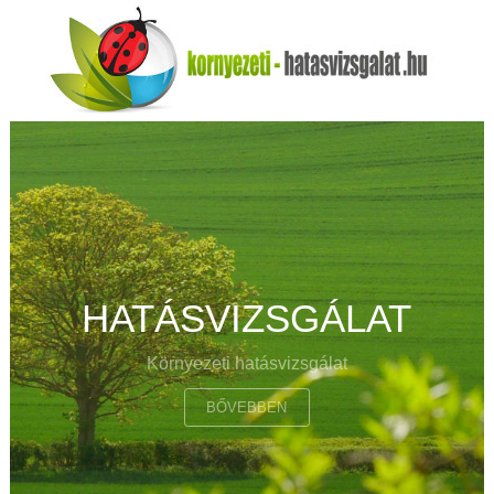
HATÁSVIZSGÁLAT
Környezeti hatásvizsgálat
BŐVEBBEN