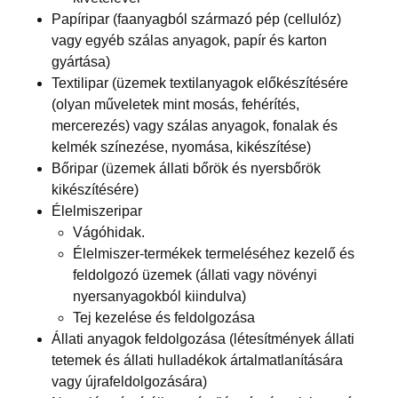
Papíripar (faanyagból származó pép (cellulóz)
vagy egyéb szálas anyagok, papír és karton
gyártása)
Textilipar (üzemek textilanyagok előkészítésére
(olyan műveletek mint mosás, fehérítés,
mercerezés) vagy szálas anyagok, fonalak és
kelmék színezése, nyomása, kikészítése)
Bőripar (üzemek állati bőrök és nyersbőrök
kikészítésére)
Élelmiszeripar
Vágóhidak.
Élelmiszer-termékek termeléséhez kezelő és
feldolgozó üzemek (állati vagy növényi
nyersanyagokból kiindulva)
Tej kezelése és feldolgozása
Állati anyagok feldolgozása (létesítmények állati
tetemek és állati hulladékok ártalmatlanítására
vagy újrafeldolgozására)