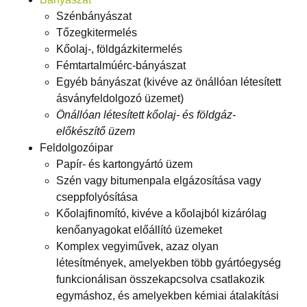
Szénbányászat
Tőzegkitermelés
Kőolaj-, földgázkitermelés
Fémtartalmúérc-bányászat
Egyéb bányászat (kivéve az önállóan létesített
ásványfeldolgozó üzemet)
Önállóan létesített kőolaj- és földgáz-
előkészítő üzem
Feldolgozóipar
Papír- és kartongyártó üzem
Szén vagy bitumenpala elgázosítása vagy
cseppfolyósítása
Kőolajfinomító, kivéve a kőolajból kizárólag
kenőanyagokat előállító üzemeket
Komplex vegyiművek, azaz olyan
létesítmények, amelyekben több gyártóegység
funkcionálisan összekapcsolva csatlakozik
egymáshoz, és amelyekben kémiai átalakítási