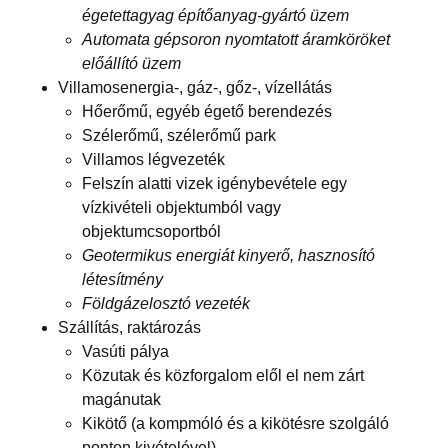
égetettagyag építőanyag-gyártó üzem
Automata gépsoron nyomtatott áramköröket
előállító üzem
Villamosenergia-, gáz-, gőz-, vízellátás
Hőerőmű, egyéb égető berendezés
Szélerőmű, szélerőmű park
Villamos légvezeték
Felszín alatti vizek igénybevétele egy
vízkivételi objektumból vagy
objektumcsoportból
Geotermikus energiát kinyerő, hasznosító
létesítmény
Földgázelosztó vezeték
Szállítás, raktározás
Vasúti pálya
Közutak és közforgalom elől el nem zárt
magánutak
Kikötő (a kompmóló és a kikötésre szolgáló
ponton kivételével)