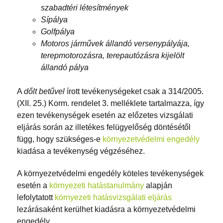
szabadtéri létesítmények
Sípálya
Golfpálya
Motoros járművek állandó versenypályája,
terepmotorozásra, terepautózásra kijelölt
állandó pálya
A
dőlt betűvel
írott tevékenységeket csak a 314/2005.
(XII. 25.) Korm. rendelet 3. melléklete tartalmazza, így
ezen tevékenységek esetén az előzetes vizsgálati
eljárás során az illetékes felügyelőség döntésétől
függ, hogy szükséges-e
környezetvédelmi engedély
kiadása a tevékenység végzéséhez.
A környezetvédelmi engedély köteles tevékenységek
esetén a
környezeti hatástanulmány
alapján
lefolytatott
környezeti hatásvizsgálati eljárás
lezárásaként kerülhet kiadásra a környezetvédelmi
engedély.