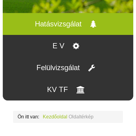
Hatásvizsgálat
E V
Felülvizsgálat
KV TF
Ön itt van:
Kezdőoldal
Oldaltérkép