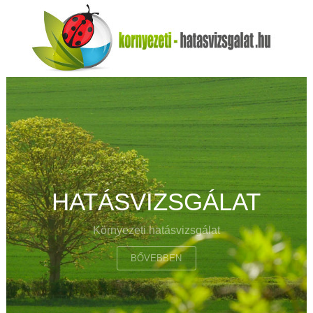
HATÁSVIZSGÁLAT
Környezeti hatásvizsgálat
BŐVEBBEN