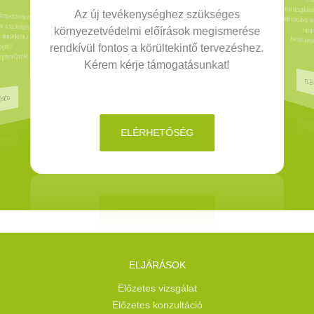
A felülvizsgál
referenciával
rnyezetvédelmi
Az új tevékenységhez szükséges
 is szükséges.
környezetvédelmi előírások megismerése
tudun
rendelkezik a
Kérem kér
rendkívül fontos a körültekintő tervezéshez.
égről?
íteni Önnek!
Kérem kérje támogatásunkat!
ELÉ
ŐSÉG
ELÉRHETŐSÉG
ELJÁRÁSOK
Előzetes vizsgálat
Előzetes konzultáció