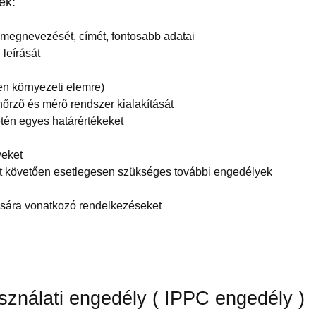
ek:
megnevezését, címét, fontosabb adatai
 leírását
n környezeti elemre)
őrző és mérő rendszer kialakítását
etén egyes határértékeket
yeket
t követően esetlegesen szükséges további engedélyek
sára vonatkozó rendelkezéseket
ználati engedély ( IPPC engedély )