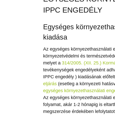
IPPC ENGEDÉLY
Egységes környezethas
kiadása
Az egységes környezethasználati 
környezetvédelmi és természetvéde
melyet a
314/2005. (XII. 25.) Korm
tevékenységek engedélyeként adha
IPPC engedély ) kiadásának előfel
eljárás
(esetleg a környezeti hatásv
egységes környezethasználati eng
Az egységes környezethasználati e
folyamat, akár 1-2 hónapig is elta
megszerzése érdekében lefolytatott