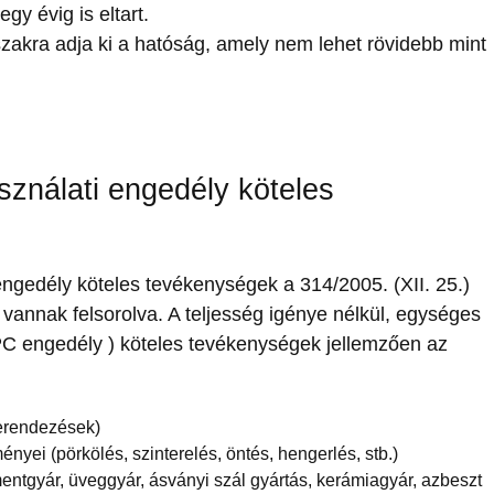
gy évig is eltart.
zakra adja ki a hatóság, amely nem lehet rövidebb mint
ználati engedély köteles
ngedély köteles tevékenységek a 314/2005. (XII. 25.)
vannak felsorolva. A teljesség igénye nélkül, egységes
PC engedély ) köteles tevékenységek jellemzően az
berendezések)
nyei (pörkölés, szinterelés, öntés, hengerlés, stb.)
entgyár, üveggyár, ásványi szál gyártás, kerámiagyár, azbeszt