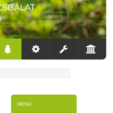
ZSGÁLAT
BŐVEBBEN
álat
Felülvizsgálat
E V
KV TF
MENÜ