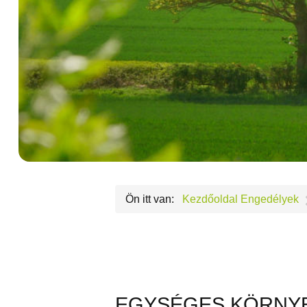
Ön itt van:
Kezdőoldal
Engedélyek
EGYSÉGES KÖRNYE