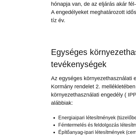
hónapja van, de az eljárás akár fél-e
A engedélyeket meghatározott idős
tíz év.
Egységes környezethas
tevékenységek
Az egységes környezethasználati e
Kormány rendelet 2. mellékletében 
környezethasználati engedély ( IP
alábbiak:
Energiaipari létesítmények (tüzelő
Fémtermelés és feldolgozás létesítmé
Építőanyag-ipari létesítmények (cem