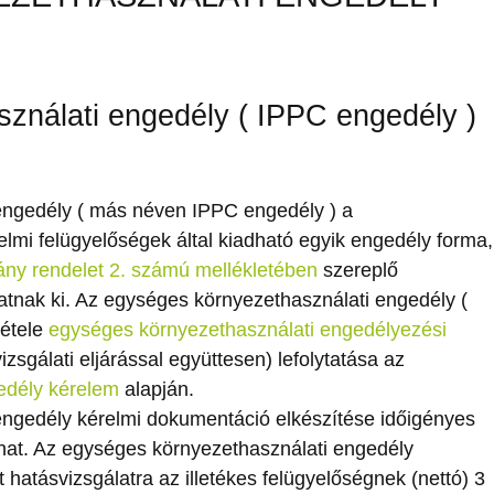
ználati engedély ( IPPC engedély )
engedély ( más néven IPPC engedély ) a
lmi felügyelőségek által kiadható egyik engedély forma,
ány rendelet 2. számú mellékletében
szereplő
tnak ki. Az egységes környezethasználati engedély (
tétele
egységes környezethasználati engedélyezési
izsgálati eljárással együttesen) lefolytatása az
edély kérelem
alapján.
ngedély kérelmi dokumentáció elkészítése időigényes
rthat. Az egységes környezethasználati engedély
 hatásvizsgálatra az illetékes felügyelőségnek (nettó) 3