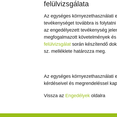
felülvizsgálata
Az egységes környezethasználati en
tevékenységet továbbra is folytatn
az engedélyezett tevékenység jele
megfogalmazott követelmények és e
felülvizsgálat
során készítendő doku
sz. melléklete határozza meg.
Az egységes környezethasználati e
kérdéseivel és megrendeléssel ka
Vissza az
Engedélyek
oldalra