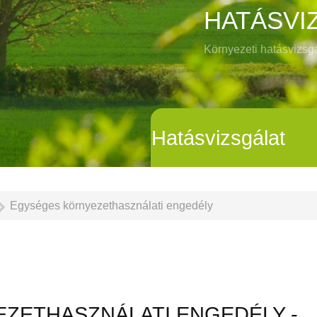
HATÁSVI
Környezeti hatásvizsg
Hatásvizsgálat
Egységes környezethasználati engedély
ZETHASZNÁLATI ENGEDÉLY -