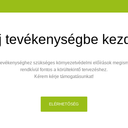
j tevékenységbe kez
 tevékenységhez szükséges környezetvédelmi előírások megis
rendkívül fontos a körültekintő tervezéshez.
Kérem kérje támogatásunkat!
ELÉRHETŐSÉG