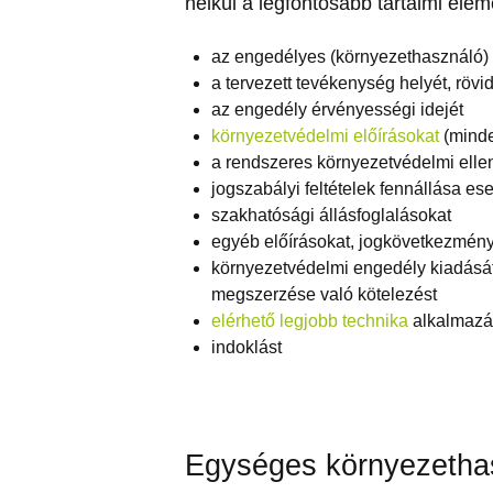
nélkül a legfontosabb tartalmi elem
az engedélyes (környezethasználó) 
a tervezett tevékenység helyét, rövid
az engedély érvényességi idejét
környezetvédelmi előírásokat
(minde
a rendszeres környezetvédelmi ellen
jogszabályi feltételek fennállása es
szakhatósági állásfoglalásokat
egyéb előírásokat, jogkövetkezmén
környezetvédelmi engedély kiadásá
megszerzése való kötelezést
elérhető legjobb technika
alkalmazá
indoklást
Egységes környezethas