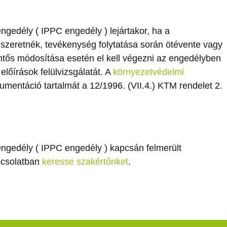
gedély ( IPPC engedély ) lejártakor, ha a
i szeretnék, tevékenység folytatása során ötévente vagy
ntős módosítása esetén el kell végezni az engedélyben
lőírások felülvizsgálatát. A
környezetvédelmi
mentáció tartalmát a 12/1996. (VII.4.) KTM rendelet 2.
ngedély ( IPPC engedély ) kapcsán felmerült
pcsolatban
keresse szakértőnket
.